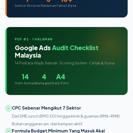
Sektor Dicover
Halaman
Tahun Data
PDF #2 · 1 HALAMAN
Google Ads
Audit Checklist
Malaysia
14 Perkara Wajib Semak · Scoring Sistem · Cetak & Guna
14
4
A4
Item Semak
Bahagian
Saiz Print
CPC Sebenar Mengikut 7 Sektor
Dari SME runcit (RM0.50) hingga klinik & guaman (RM6–RM8).
Bukan anggaran am, dari kempen aktif.
Formula Budget Minimum Yang Masuk Akal