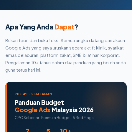
Apa Yang Anda
Dapat
?
Bukan teori dari buku teks. Semua angka datang dari akaun
Google Ads yang saya uruskan secara aktif: klinik, syarikat
emas pelaburan, platform zakat, SME & latihan korporat.
Pengalaman 10+ tahun dalam dua panduan yang boleh anda
guna terus hari ini.
PDF #1 · 5 HALAMAN
Panduan Budget
Google Ads
Malaysia 2026
CPC Sebenar · Formula Budget · 5 Red Flags
7
5
10+