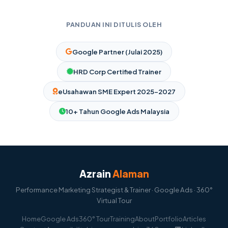
PANDUAN INI DITULIS OLEH
Google Partner (Julai 2025)
HRD Corp Certified Trainer
eUsahawan SME Expert 2025–2027
10+ Tahun Google Ads Malaysia
Azrain
Alaman
Performance Marketing Strategist & Trainer · Google Ads · 360°
Virtual Tour
Home
Google Ads
360° Tour
Training
About
Portfolio
Articles