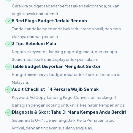
Cara kira budget sebenar berdasarkan sektor anda, bukan
angka rawak dari internet.
5 Red Flags Budget Terlalu Rendah
Tanda-tanda kempen anda bakar duit tanpa hasil, dan cara
elaknya dari hari pertama.
3 Tips Sebelum Mula
Negative keywords, landing page alignment, dan kenapa
Search lebih baik dari Display untuk permulaan.
Table Budget Disyorkan Mengikut Sektor
Budget minimum vs. budget ideal untuk 7 sektor berbeza di
Malaysia.
Audit Checklist: 14 Perkara Wajib Semak
Keyword, Ad Copy, Landing Page, Conversion Tracking: 4
bahagian dengan scoring untuk nilai kesihatan kempen anda.
Diagnosis & Skor: Tahu Di Mana Kempen Anda Berdiri
Sistem mata 0–14: Cemerlang, Baik, Perlu Perhatian, atau
Kritikal, dengan tindakan susulan yang jelas.