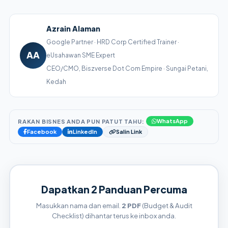
Azrain Alaman
Google Partner · HRD Corp Certified Trainer ·
AA
eUsahawan SME Expert
CEO/CMO, Biszverse Dot Com Empire · Sungai Petani,
Kedah
RAKAN BISNES ANDA PUN PATUT TAHU:
WhatsApp
Facebook
LinkedIn
Salin Link
Dapatkan 2 Panduan Percuma
Masukkan nama dan email.
2 PDF
(Budget & Audit
Checklist) dihantar terus ke inbox anda.