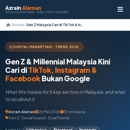
Azrain
Alaman
GOOGLE PARTNER · HRD CORP TRAINER
/
Articles
/
Gen Z Malaysia Cari di TikTok & Instagram
DIGITAL MARKETING · TREND 2026
Gen Z & Millennial Malaysia
Kini
Cari di
TikTok, Instagram &
Facebook
Bukan Google
What this means for 5 key sectors in Malaysia, and what
to do about it
Azrain Alaman
26 Mei 2026
10 min baca
Gen Z · Social Search · Dual Funnel
KONGSI:
WhatsApp
Facebook
LinkedIn