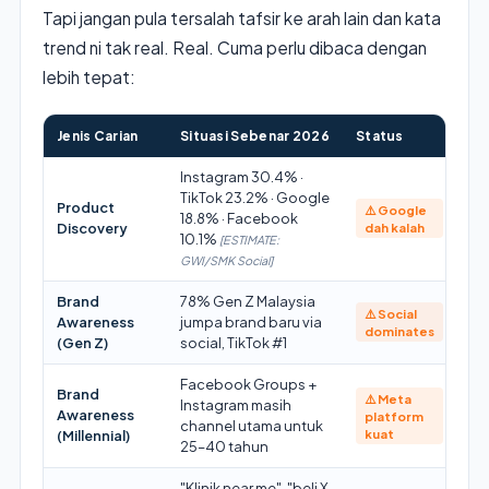
Tapi jangan pula tersalah tafsir ke arah lain dan kata
trend ni tak real. Real. Cuma perlu dibaca dengan
lebih tepat:
Jenis Carian
Situasi Sebenar 2026
Status
Instagram 30.4% ·
TikTok 23.2% · Google
Product
⚠️ Google
18.8% · Facebook
Discovery
dah kalah
10.1%
[ESTIMATE:
GWI/SMK Social]
Brand
78% Gen Z Malaysia
⚠️ Social
Awareness
jumpa brand baru via
dominates
(Gen Z)
social, TikTok #1
Facebook Groups +
Brand
⚠️ Meta
Instagram masih
Awareness
platform
channel utama untuk
kuat
(Millennial)
25–40 tahun
"Klinik near me", "beli X