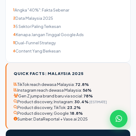
Angka "40%": Fakta Sebenar
1
Data Malaysia 2025
2
5 Sektor Paling Terkesan
3
Kenapa Jangan Tinggal Google Ads
4
Dual-Funnel Strategy
5
Content Yang Berkesan
6
QUICK FACTS: MALAYSIA 2025
TikTok reach dewasa Malaysia:
72.8%
Instagram reach dewasa Malaysia:
56%
Gen Z jumpa brand baru via social:
78%
Product discovery, Instagram:
30.4%
[ESTIMATE]
Product discovery, TikTok:
23.2%
Product discovery, Google:
18.8%
Sumber: DataReportal + Vase.ai 2025