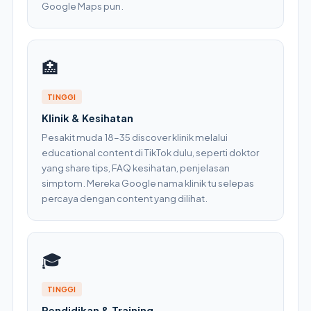
Google Maps pun.
🏥
TINGGI
Klinik & Kesihatan
Pesakit muda 18–35 discover klinik melalui
educational content di TikTok dulu, seperti doktor
yang share tips, FAQ kesihatan, penjelasan
simptom. Mereka Google nama klinik tu selepas
percaya dengan content yang dilihat.
🎓
TINGGI
Pendidikan & Training