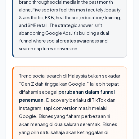
brand through social media in the past month
alone. Five sectors feel this most acutely: beauty
& aesthetic, F&B, healthcare, education/training,
and SME retail. The strategic answer isn't
abandoning Google Ads. It's building a dual
funnel where social creates awareness and
search captures conversion.
Trend social search di Malaysia bukan sekadar
"Gen Z dah tinggalkan Google." Ia lebih tepat
difahami sebagai
perubahan dalam funnel
penemuan
. Discovery berlaku di TikTok dan
Instagram, tapi conversion masih melalui
Google. Bisnes yang faham perbezaan ni
akan menang di dua saluran serentak. Bisnes
yang pilih satu sahaja akan ketinggalan di