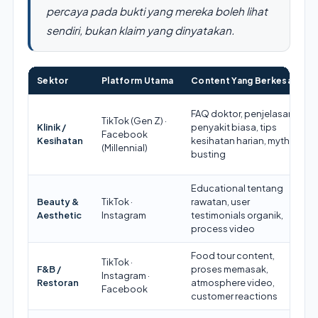
percaya pada bukti yang mereka boleh lihat
sendiri, bukan klaim yang dinyatakan.
Sektor
Platform Utama
Content Yang Berkesan
FAQ doktor, penjelasan
TikTok (Gen Z) ·
Klinik /
penyakit biasa, tips
Facebook
Kesihatan
kesihatan harian, myth-
(Millennial)
busting
Educational tentang
Beauty &
TikTok ·
rawatan, user
Aesthetic
Instagram
testimonials organik,
process video
Food tour content,
TikTok ·
F&B /
proses memasak,
Instagram ·
Restoran
atmosphere video,
Facebook
customer reactions