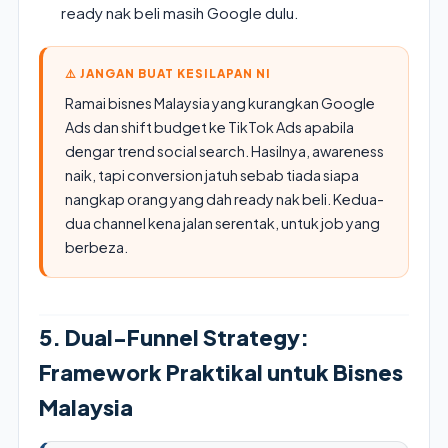
ready nak beli masih Google dulu.
⚠️ JANGAN BUAT KESILAPAN NI
Ramai bisnes Malaysia yang kurangkan Google
Ads dan shift budget ke TikTok Ads apabila
dengar trend social search. Hasilnya, awareness
naik, tapi conversion jatuh sebab tiada siapa
nangkap orang yang dah ready nak beli. Kedua-
dua channel kena jalan serentak, untuk job yang
berbeza.
5. Dual-Funnel Strategy:
Framework Praktikal untuk Bisnes
Malaysia