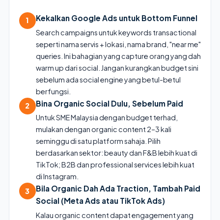
Kekalkan Google Ads untuk Bottom Funnel
1
Search campaigns untuk keywords transactional
seperti nama servis + lokasi, nama brand, "near me"
queries. Ini bahagian yang capture orang yang dah
warm up dari social. Jangan kurangkan budget sini
sebelum ada social engine yang betul-betul
berfungsi.
Bina Organic Social Dulu, Sebelum Paid
2
Untuk SME Malaysia dengan budget terhad,
mulakan dengan organic content 2–3 kali
seminggu di satu platform sahaja. Pilih
berdasarkan sektor: beauty dan F&B lebih kuat di
TikTok; B2B dan professional services lebih kuat
di Instagram.
Bila Organic Dah Ada Traction, Tambah Paid
3
Social (Meta Ads atau TikTok Ads)
Kalau organic content dapat engagement yang