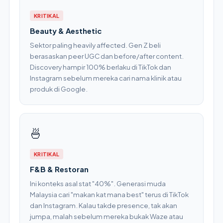
KRITIKAL
Beauty & Aesthetic
Sektor paling heavily affected. Gen Z beli
berasaskan peer UGC dan before/after content.
Discovery hampir 100% berlaku di TikTok dan
Instagram sebelum mereka cari nama klinik atau
produk di Google.
🍜
KRITIKAL
F&B & Restoran
Ini konteks asal stat "40%". Generasi muda
Malaysia cari "makan kat mana best" terus di TikTok
dan Instagram. Kalau takde presence, tak akan
jumpa, malah sebelum mereka bukak Waze atau