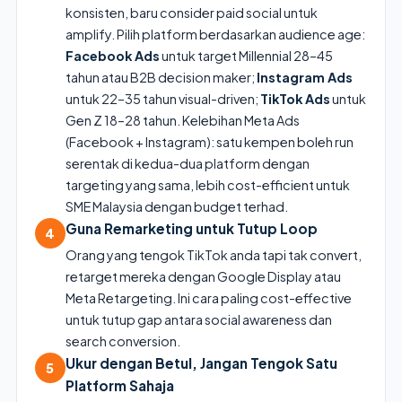
konsisten, baru consider paid social untuk
amplify. Pilih platform berdasarkan audience age:
Facebook Ads
untuk target Millennial 28–45
tahun atau B2B decision maker;
Instagram Ads
untuk 22–35 tahun visual-driven;
TikTok Ads
untuk
Gen Z 18–28 tahun. Kelebihan Meta Ads
(Facebook + Instagram): satu kempen boleh run
serentak di kedua-dua platform dengan
targeting yang sama, lebih cost-efficient untuk
SME Malaysia dengan budget terhad.
Guna Remarketing untuk Tutup Loop
4
Orang yang tengok TikTok anda tapi tak convert,
retarget mereka dengan Google Display atau
Meta Retargeting. Ini cara paling cost-effective
untuk tutup gap antara social awareness dan
search conversion.
Ukur dengan Betul, Jangan Tengok Satu
5
Platform Sahaja