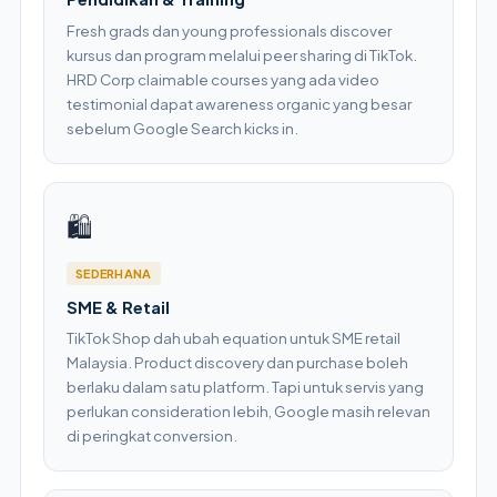
Fresh grads dan young professionals discover
kursus dan program melalui peer sharing di TikTok.
HRD Corp claimable courses yang ada video
testimonial dapat awareness organic yang besar
sebelum Google Search kicks in.
🛍️
SEDERHANA
SME & Retail
TikTok Shop dah ubah equation untuk SME retail
Malaysia. Product discovery dan purchase boleh
berlaku dalam satu platform. Tapi untuk servis yang
perlukan consideration lebih, Google masih relevan
di peringkat conversion.