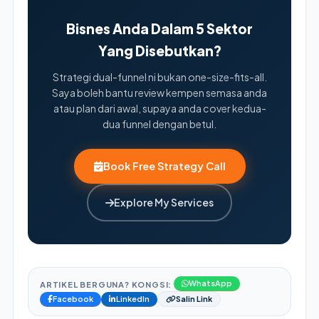
Bisnes Anda Dalam 5 Sektor
Yang Disebutkan?
Strategi dual-funnel ni bukan one-size-fits-all.
Saya boleh bantu review kempen semasa anda
atau plan dari awal, supaya anda cover kedua-
dua funnel dengan betul.
Book Free Strategy Call
Explore My Services
WhatsApp
ARTIKEL BERGUNA? KONGSI:
Facebook
LinkedIn
Salin Link