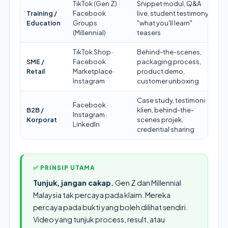
TikTok (Gen Z) ·
Snippet modul, Q&A
Training /
Facebook
live, student testimony,
Education
Groups
"what you'll learn"
(Millennial)
teasers
TikTok Shop ·
Behind-the-scenes,
SME /
Facebook
packaging process,
Retail
Marketplace ·
product demo,
Instagram
customer unboxing
Case study, testimoni
Facebook ·
B2B /
klien, behind-the-
Instagram ·
Korporat
scenes projek,
LinkedIn
credential sharing
✅ PRINSIP UTAMA
Tunjuk, jangan cakap.
Gen Z dan Millennial
Malaysia tak percaya pada klaim. Mereka
percaya pada bukti yang boleh dilihat sendiri.
Video yang tunjuk process, result, atau