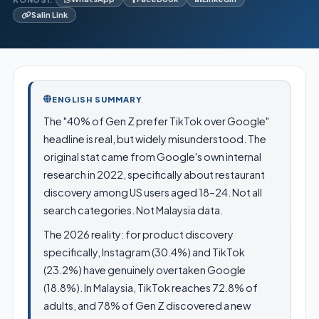
Salin Link
ENGLISH SUMMARY
The "40% of Gen Z prefer TikTok over Google"
headline is real, but widely misunderstood. The
original stat came from Google's own internal
research in 2022, specifically about restaurant
discovery among US users aged 18–24. Not all
search categories. Not Malaysia data.
The 2026 reality: for product discovery
specifically, Instagram (30.4%) and TikTok
(23.2%) have genuinely overtaken Google
(18.8%). In Malaysia, TikTok reaches 72.8% of
adults, and 78% of Gen Z discovered a new